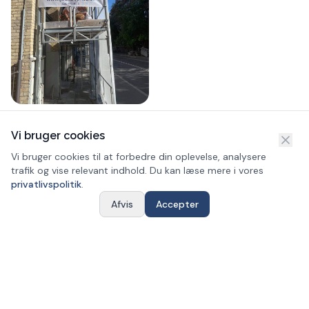
Vi bruger cookies
Vi bruger cookies til at forbedre din oplevelse, analysere
trafik og vise relevant indhold. Du kan læse mere i vores
KLAR TIL DIT NÆSTE PROJEKT?
privatlivspolitik
.
Vi er klar
når du er
Afvis
Accepter
Ring nu
Få et tilbud
Kontakt os i dag for en uforpligtende snak om dit
projekt.